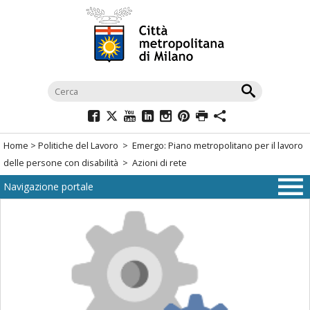
Salta
al
menù
di
navigazione
principale
Salta
al
Home
>
Politiche del Lavoro
>
Emergo: Piano metropolitano per il lavoro
menù
delle persone con disabilità
>
Azioni di rete
di
Navigazione portale
navigazione
interna
Salta
al
contenuto
Salta
all'