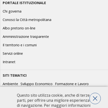
PORTALE ISTITUZIONALE
Chi governa
Conosci la Città metropolitana
Albo pretorio on-line
Amministrazione trasparente
Il territorio e i comuni
Servizi online
Intranet
SITI TEMATICI
Ambiente
Sviluppo Economico
Formazione e Lavoro
GEV/Guardie Ecologiche Volontarie
Giovani
Idroscalo e sport
Questo sito utilizza cookie, anche di terze
parti, per offrire una migliore esperienza
Parchi
Parco Agricolo Sud Milano
Pianificazione territoriale
di navigazione. Per maggiori informazioni