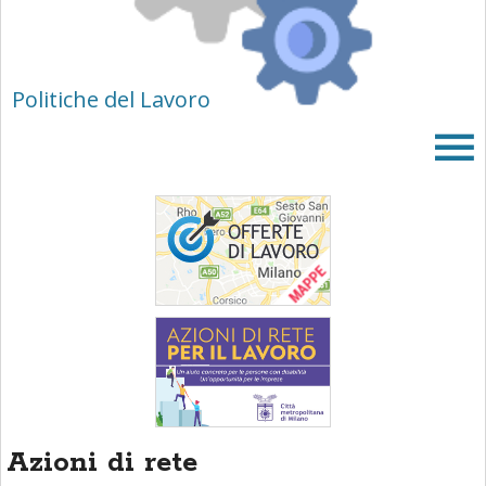
area
banner
Salta
al
Politiche del Lavoro
footer
Azioni di rete