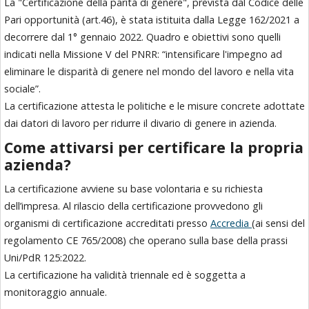
La "
Certificazione della parità
di genere
", prevista dal Codice delle
Pari opportunità (art.46), è stata istituita dalla Legge 162/2021 a
decorrere
dal
1° gennaio 2022
.
Quadro e obiettivi sono quelli
indicati nella
Missione V
del
PNRR
: “intensificare l'impegno ad
eliminare
le disparità di genere nel mondo del lavoro e nella vita
sociale”.
La certificazione attesta le politiche
e le misure concrete adottate
dai datori
di lavoro per ridurre
il
divario di genere in azienda
.
Come attivarsi
per certificare
la propria
azienda?
La certificazione avviene su base volontaria e su richiesta
dell’impresa.
Al rilascio della certificazione provvedono gli
organismi di certificazione accreditati presso
Accredia
(ai sensi del
regolamento CE 765/2008) che operano sulla base della prassi
Uni/PdR 125:2022.
La certificazione ha validità triennale ed è soggetta a
monitoraggio annuale.