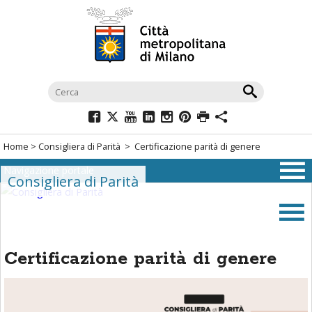
Salta
al
menù
di
navigazione
principale
Salta
al
Home
>
Consigliera di Parità
>
Certificazione parità di genere
menù
Navigazione portale
di
Consigliera di Parità
navigazione
interna
Salta
al
Certificazione parità di genere
contenuto
Salta
all'