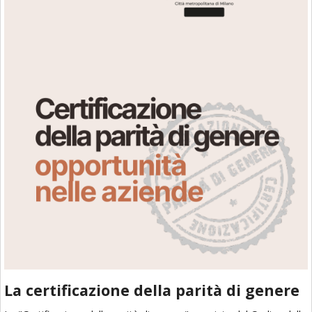
area
banner
Salta
al
footer
La certificazione della parità di genere