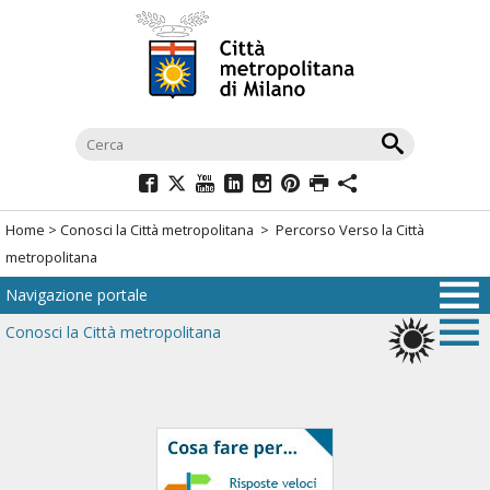
Salta
al
menù
di
navigazione
principale
Salta
al
Home
>
Conosci la Città metropolitana
> Percorso Verso la Città
menù
metropolitana
di
Navigazione portale
navigazione
interna
Conosci la Città metropolitana
Salta
al
contenuto
Salta
all'