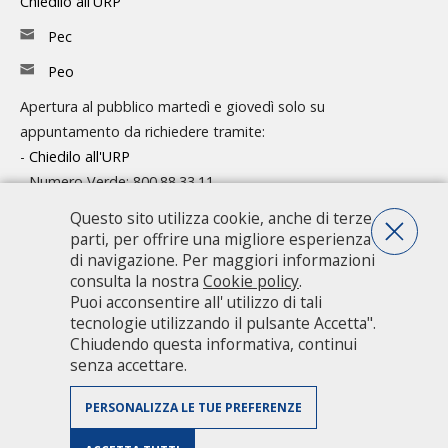
Chiedilo all'URP
Pec
Peo
Apertura al pubblico martedì e giovedì solo su
appuntamento da richiedere tramite:
-
Chiedilo all'URP
- Numero Verde: 800.88.33.11
Questo sito utilizza cookie, anche di terze
Consulta l'organigramma
parti, per offrire una migliore esperienza
Accedi agli atti
di navigazione. Per maggiori informazioni
consulta la nostra
Cookie policy
.
Guida pratica ai servizi e alla modulistica
Puoi acconsentire all' utilizzo di tali
tecnologie utilizzando il pulsante Accetta".
Chiudendo questa informativa, continui
Città metropolitana di Milano - Via Vivaio, 1 - 20122 Milano - centralino
senza accettare.
02 7740.1 |
PEC - Posta Elettronica Certificata
|
PEO - Posta
Elettronica Ordinaria
| P.IVA 08911820960
PERSONALIZZA LE TUE PREFERENZE
Accessibilità
|
Dichiarazione di accessibilità
|
Obiettivi di accessibilità