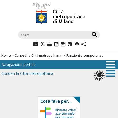
Salta
al
menù
di
navigazione
principale
Salta
al
Home
>
Conosci la Città metropolitana
>
Funzioni e competenze
menù
Navigazione portale
di
navigazione
Conosci la Città metropolitana
interna
Salta
al
contenuto
Salta
all'