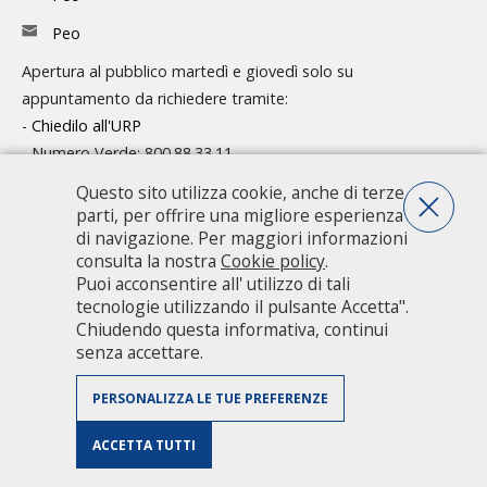
Peo
Apertura al pubblico martedì e giovedì solo su
appuntamento da richiedere tramite:
-
Chiedilo all'URP
- Numero Verde: 800.88.33.11
Consulta l'organigramma
Questo sito utilizza cookie, anche di terze
parti, per offrire una migliore esperienza
Accedi agli atti
di navigazione. Per maggiori informazioni
consulta la nostra
Cookie policy
.
Guida pratica ai servizi e alla modulistica
Puoi acconsentire all' utilizzo di tali
tecnologie utilizzando il pulsante Accetta".
Chiudendo questa informativa, continui
Città metropolitana di Milano - Via Vivaio, 1 - 20122 Milano - centralino
senza accettare.
02 7740.1 |
PEC - Posta Elettronica Certificata
|
PEO - Posta
Elettronica Ordinaria
| P.IVA 08911820960
PERSONALIZZA LE TUE PREFERENZE
Accessibilità
|
Dichiarazione di accessibilità
|
Obiettivi di accessibilità
|
Valuta il sito
|
Privacy Policy
|
Riconoscimenti
|
Credits
|
Mappa
ACCETTA TUTTI
sito
|
Area riservata personale CMM
|
Intranet
|