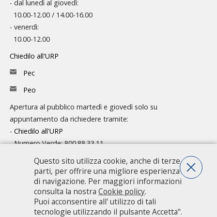
- dal lunedì al giovedì:
10.00-12.00 / 14.00-16.00
- venerdì:
10.00-12.00
Chiedilo all'URP
Pec
Peo
Apertura al pubblico martedì e giovedì solo su
appuntamento da richiedere tramite:
-
Chiedilo all'URP
- Numero Verde: 800.88.33.11
Consulta l'organigramma
Questo sito utilizza cookie, anche di terze
parti, per offrire una migliore esperienza
Accedi agli atti
di navigazione. Per maggiori informazioni
consulta la nostra
Cookie policy
.
Guida pratica ai servizi e alla modulistica
Puoi acconsentire all' utilizzo di tali
tecnologie utilizzando il pulsante Accetta".