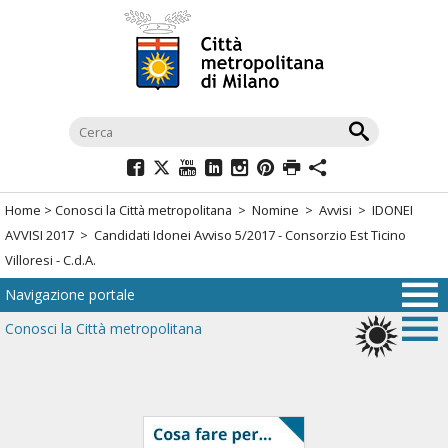
Salta
al
menù
di
navigazione
principale
Salta
al
Home
>
Conosci la Città metropolitana
>
Nomine
>
Avvisi
>
IDONEI
menù
AVVISI 2017
> Candidati Idonei Avviso 5/2017 - Consorzio Est Ticino
di
Villoresi - C.d.A.
navigazione
Navigazione portale
interna
Salta
Conosci la Città metropolitana
al
contenuto
Salta
all'