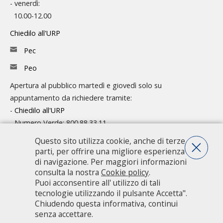
- venerdì:
10.00-12.00
Chiedilo all'URP
Pec
Peo
Apertura al pubblico martedì e giovedì solo su
appuntamento da richiedere tramite:
-
Chiedilo all'URP
- Numero Verde: 800.88.33.11
Consulta l'organigramma
Questo sito utilizza cookie, anche di terze
parti, per offrire una migliore esperienza
Accedi agli atti
di navigazione. Per maggiori informazioni
consulta la nostra
Cookie policy
.
Guida pratica ai servizi e alla modulistica
Puoi acconsentire all' utilizzo di tali
tecnologie utilizzando il pulsante Accetta".
Chiudendo questa informativa, continui
Città metropolitana di Milano - Via Vivaio, 1 - 20122 Milano - centralino
senza accettare.
02 7740.1 |
PEC - Posta Elettronica Certificata
|
PEO - Posta