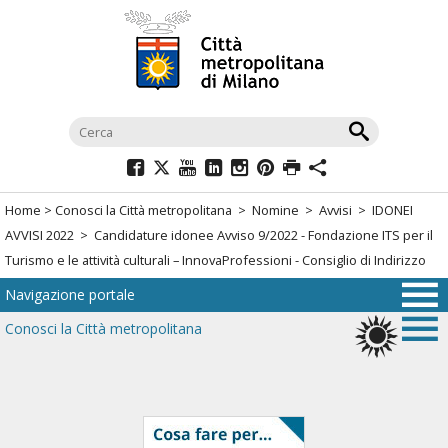
Salta
al
menù
di
navigazione
principale
Salta
al
Home
>
Conosci la Città metropolitana
>
Nomine
>
Avvisi
>
IDONEI
menù
AVVISI 2022
> Candidature idonee Avviso 9/2022 - Fondazione ITS per il
di
Turismo e le attività culturali – InnovaProfessioni - Consiglio di Indirizzo
navigazione
Navigazione portale
interna
Salta
Conosci la Città metropolitana
al
contenuto
Salta
all'