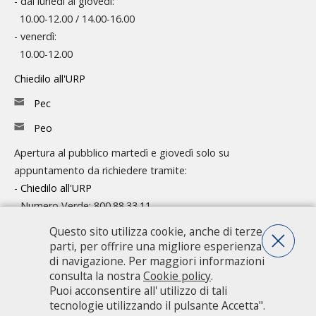
- dal lunedì al giovedì:
10.00-12.00 / 14.00-16.00
- venerdì:
10.00-12.00
Chiedilo all'URP
Pec
Peo
Apertura al pubblico martedì e giovedì solo su
appuntamento da richiedere tramite:
-
Chiedilo all'URP
- Numero Verde: 800.88.33.11
Questo sito utilizza cookie, anche di terze
Consulta l'organigramma
parti, per offrire una migliore esperienza
Accedi agli atti
di navigazione. Per maggiori informazioni
consulta la nostra
Cookie policy
.
Guida pratica ai servizi e alla modulistica
Puoi acconsentire all' utilizzo di tali
tecnologie utilizzando il pulsante Accetta".