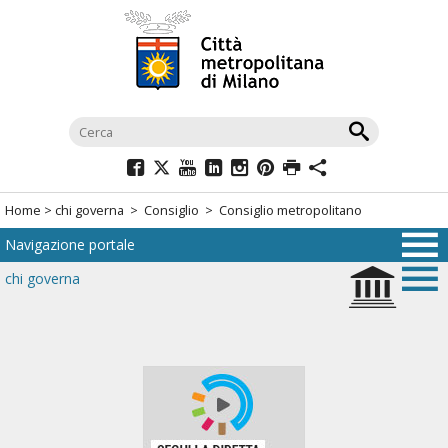
Salta
al
menù
di
navigazione
principale
Salta
al
Home
>
chi governa
>
Consiglio
> Consiglio metropolitano
menù
Navigazione portale
di
navigazione
chi governa
interna
Salta
al
contenuto
Salta
all'