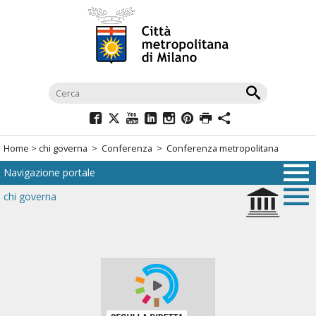
Salta
al
menù
di
navigazione
principale
Salta
al
Home
>
chi governa
>
Conferenza
> Conferenza metropolitana
menù
Navigazione portale
di
navigazione
chi governa
interna
Salta
al
contenuto
Salta
all'