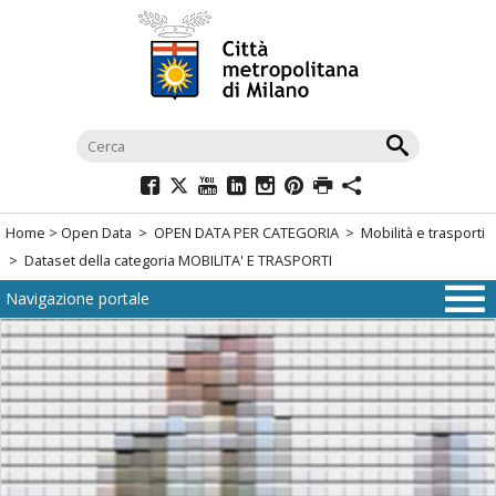
Salta
al
menù
di
navigazione
principale
Salta
al
Home
>
Open Data
>
OPEN DATA PER CATEGORIA
>
Mobilità e trasporti
menù
> Dataset della categoria MOBILITA' E TRASPORTI
di
Navigazione portale
navigazione
interna
Salta
al
contenuto
Salta
all'