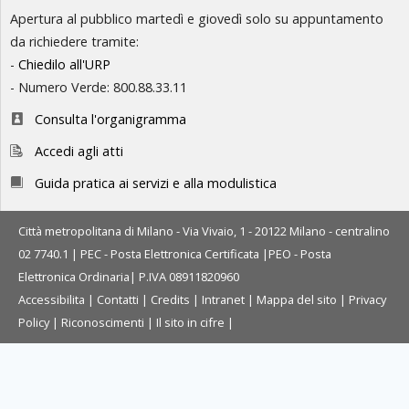
Apertura al pubblico martedì e giovedì solo su appuntamento
da richiedere tramite:
-
Chiedilo all'URP
- Numero Verde: 800.88.33.11
Consulta l'organigramma
Accedi agli atti
Guida pratica ai servizi e alla modulistica
Città metropolitana di Milano - Via Vivaio, 1 - 20122 Milano - centralino
02 7740.1 |
PEC - Posta Elettronica Certificata
|
PEO - Posta
Elettronica Ordinaria
| P.IVA 08911820960
Accessibilita
|
Contatti
|
Credits
|
Intranet
|
Mappa del sito
|
Privacy
Policy
|
Riconoscimenti
|
Il sito in cifre
|