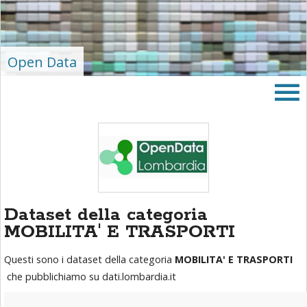
area
banner
Salta
al
Open Data
footer
Dataset della categoria
MOBILITA' E TRASPORTI
Questi sono i dataset della categoria
MOBILITA' E TRASPORTI
che pubblichiamo su dati.lombardia.it