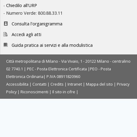
-
Chiedilo all'URP
- Numero Verde: 800.88.33.11
Consulta l'organigramma
Accedi agli atti
Guida pratica ai servizi e alla modulistica
Città metropolitana di Milano - Via Vivaio, 1 - 20122 Milano - centralino
02 7740.1 |
PEC - Posta Elettronica Certificata
|
PEO - Posta
Elettronica Ordinaria
| P.IVA 08911820960
Accessibilita
|
Contatti
|
Credits
|
Intranet
|
Mappa del sito
|
Privacy
Policy
|
Riconoscimenti
|
Il sito in cifre
|