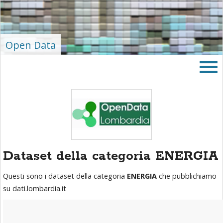
area
banner
Salta
al
Open Data
footer
Dataset della categoria ENERGIA
Questi sono i dataset della categoria
ENERGIA
che pubblichiamo
su dati.lombardia.it