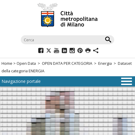
Salta
al
menù
di
navigazione
principale
Salta
al
Home
>
Open Data
>
OPEN DATA PER CATEGORIA
>
Energia
> Dataset
menù
della categoria ENERGIA
di
Navigazione portale
navigazione
interna
Salta
al
contenuto
Salta
all'