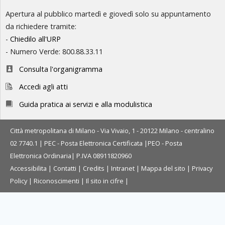
Apertura al pubblico martedì e giovedì solo su appuntamento
da richiedere tramite:
-
Chiedilo all'URP
- Numero Verde: 800.88.33.11
Consulta l'organigramma
Accedi agli atti
Guida pratica ai servizi e alla modulistica
Città metropolitana di Milano - Via Vivaio, 1 - 20122 Milano - centralino
02 7740.1 |
PEC - Posta Elettronica Certificata
|
PEO - Posta
Elettronica Ordinaria
| P.IVA 08911820960
Accessibilita
|
Contatti
|
Credits
|
Intranet
|
Mappa del sito
|
Privacy
Policy
|
Riconoscimenti
|
Il sito in cifre
|