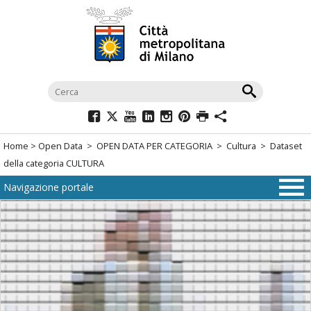
Salta
al
menù
di
navigazione
principale
Salta
al
Home
>
Open Data
>
OPEN DATA PER CATEGORIA
>
Cultura
> Dataset
menù
della categoria CULTURA
di
Navigazione portale
navigazione
interna
Salta
al
contenuto
Salta
all'