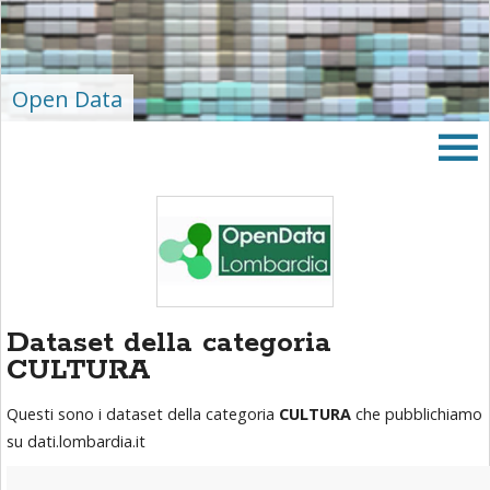
area
banner
Salta
al
Open Data
footer
Dataset della categoria
CULTURA
Questi sono i dataset della categoria
CULTURA
che pubblichiamo
su dati.lombardia.it