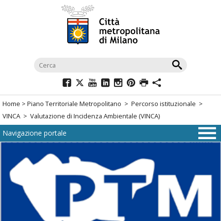
Salta
al
menù
di
navigazione
principale
Salta
al
Home
>
Piano Territoriale Metropolitano
>
Percorso istituzionale
>
menù
VINCA
> Valutazione di Incidenza Ambientale (VINCA)
di
Navigazione portale
navigazione
interna
Salta
al
contenuto
Salta
all'