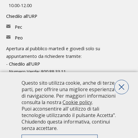
10.00-12.00
Chiedilo all'URP
Pec
Peo
Apertura al pubblico martedì e giovedì solo su
appuntamento da richiedere tramite:
-
Chiedilo all'URP
- Numero Verde: 800.88.33.11
Questo sito utilizza cookie, anche di terze
Consulta l'organigramma
parti, per offrire una migliore esperienza
Accedi agli atti
di navigazione. Per maggiori informazioni
consulta la nostra
Cookie policy
.
Guida pratica ai servizi e alla modulistica
Puoi acconsentire all' utilizzo di tali
tecnologie utilizzando il pulsante Accetta".
Chiudendo questa informativa, continui
Città metropolitana di Milano - Via Vivaio, 1 - 20122 Milano - centralino
senza accettare.
02 7740.1 |
PEC - Posta Elettronica Certificata
|
PEO - Posta