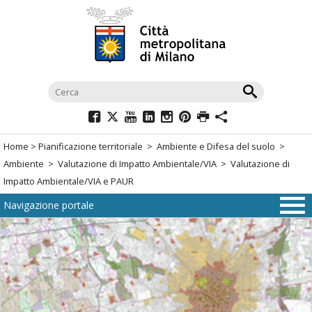
Salta
al
menù
di
navigazione
principale
Salta
al
Home
>
Pianificazione territoriale
>
Ambiente e Difesa del suolo
>
menù
Ambiente
>
Valutazione di Impatto Ambientale/VIA
> Valutazione di
di
Impatto Ambientale/VIA e PAUR
navigazione
Navigazione portale
interna
Salta
al
contenuto
Salta
all'