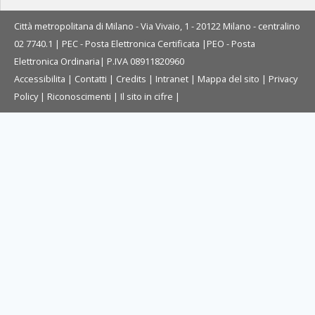
Città metropolitana di Milano - Via Vivaio, 1 - 20122 Milano - centralino
02 7740.1 |
PEC - Posta Elettronica Certificata
|
PEO - Posta
Elettronica Ordinaria
| P.IVA 08911820960
Accessibilita
|
Contatti
|
Credits
|
Intranet
|
Mappa del sito
|
Privacy
Policy
|
Riconoscimenti
|
Il sito in cifre
|