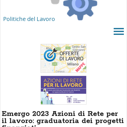
area
banner
Salta
Politiche del Lavoro
al
footer
Emergo 2023 Azioni di Rete per
il lavoro: graduatoria dei progetti