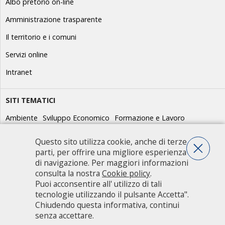
Albo pretorio on-line
Amministrazione trasparente
Il territorio e i comuni
Servizi online
Intranet
SITI TEMATICI
Ambiente
Sviluppo Economico
Formazione e Lavoro
GEV/Guardie Ecologiche Volontarie
Giovani
Idroscalo e sport
Questo sito utilizza cookie, anche di terze
parti, per offrire una migliore esperienza
Parchi
Parco Agricolo Sud Milano
Pianificazione territoriale
di navigazione. Per maggiori informazioni
Protezione civile
Scuola
Strade
Servizio Civile
Trasporti
consulta la nostra
Cookie policy
.
Puoi acconsentire all' utilizzo di tali
Welfare e pari opportunità
Tutti i siti
tecnologie utilizzando il pulsante Accetta".
Chiudendo questa informativa, continui
senza accettare.
Città metropolitana di Milano - Via Vivaio, 1 - 20122 Milano - centralino