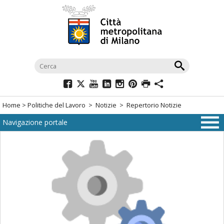
Salta
al
menù
di
navigazione
principale
Salta
al
Home
>
Politiche del Lavoro
>
Notizie
> Repertorio Notizie
menù
Navigazione portale
di
navigazione
interna
Salta
al
contenuto
Salta
all'