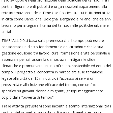
nello sviluppo e nella promozione delle politiche del tempo. Tra i
partner figurano enti pubblici e organizzazioni appartenenti alla
rete internazionale delle Time Use Policies, tra cui istituzioni attive
in città come
Barcellona
,
Bologna
,
Bergamo
e
Milano
, che da anni
lavorano per integrare il tema del tempo nelle politiche urbane e
sociali.
TIME4ALL 2.0 si basa sulla premessa che il tempo può essere
considerato un diritto fondamentale dei cittadini e che la sua
gestione equilibrio tra lavoro, cura, formazione e vita personale è
essenziale per rafforzare la democrazia, mitigare le sfide
climatiche e promuovere un uso più sano, sostenibile ed equo del
tempo. Il progetto si concentra in particolare sulle tematiche
legate alla città dei 15 minuti, cioè l’accesso ai servizi di
prossimità e alla fruizione efficace del tempo, con un focus
specifico su giovani, donne e migranti, gruppi maggiormente
colpiti dalla “povertà di tempo”.
Tra le attività previste vi sono incontri e scambi internazionali tra i
partner del progetto, workshop di apprendimento reciproco,