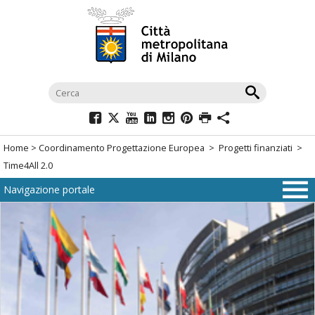
Salta
al
menù
di
navigazione
principale
Salta
al
Home
>
Coordinamento Progettazione Europea
>
Progetti finanziati
>
menù
Time4All 2.0
di
Navigazione portale
navigazione
interna
Salta
al
contenuto
Salta
all'