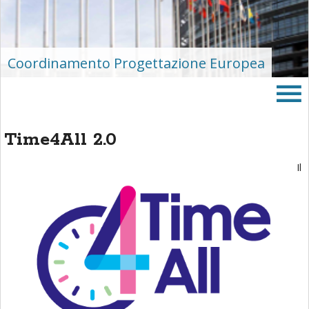
area
banner
Salta
al
Coordinamento Progettazione Europea
footer
Time4All 2.0
Il