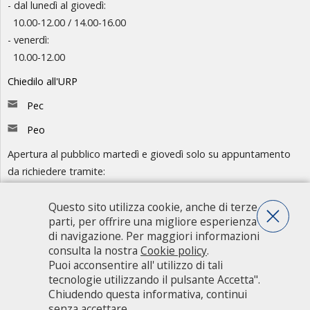
- dal lunedì al giovedì:
10.00-12.00 / 14.00-16.00
- venerdì:
10.00-12.00
Chiedilo all'URP
Pec
Peo
Apertura al pubblico martedì e giovedì solo su appuntamento
da richiedere tramite:
-
Chiedilo all'URP
- Numero Verde: 800.88.33.11
Questo sito utilizza cookie, anche di terze
parti, per offrire una migliore esperienza
Consulta l'organigramma
di navigazione. Per maggiori informazioni
consulta la nostra
Cookie policy
.
Accedi agli atti
Puoi acconsentire all' utilizzo di tali
Guida pratica ai servizi e alla modulistica
tecnologie utilizzando il pulsante Accetta".
Chiudendo questa informativa, continui
senza accettare.