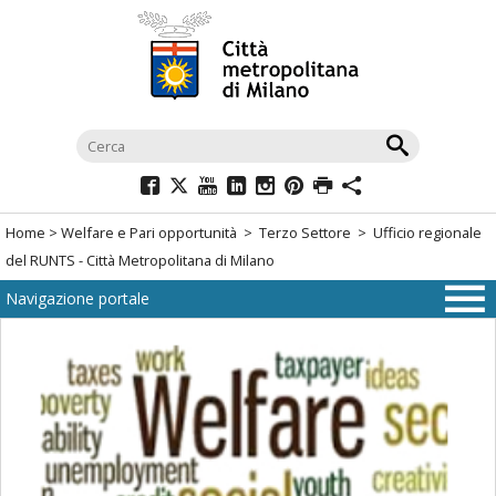
Salta
al
menù
di
navigazione
principale
Salta
al
Home
>
Welfare e Pari opportunità
>
Terzo Settore
> Ufficio regionale
menù
del RUNTS - Città Metropolitana di Milano
di
Navigazione portale
navigazione
interna
Salta
al
contenuto
Salta
all'