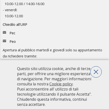
10.00-12.00 / 14.00-16.00
- venerdì:
10.00-12.00
Chiedilo all'URP
Pec
Peo
Apertura al pubblico martedì e giovedì solo su appuntamento
da richiedere tramite:
-
Chiedilo all'URP
- Numero Verde: 800.88.33.11
Questo sito utilizza cookie, anche di terze
parti, per offrire una migliore esperienza
Consulta l'organigramma
di navigazione. Per maggiori informazioni
consulta la nostra
Cookie policy
.
Accedi agli atti
Puoi acconsentire all' utilizzo di tali
Guida pratica ai servizi e alla modulistica
tecnologie utilizzando il pulsante Accetta".
Chiudendo questa informativa, continui
senza accettare.
Città metropolitana di Milano - Via Vivaio, 1 - 20122 Milano - centralino