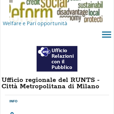
area
banner
Salta
al
Welfare e Pari opportunità
footer
Ufficio regionale del RUNTS -
Città Metropolitana di Milano
INFO