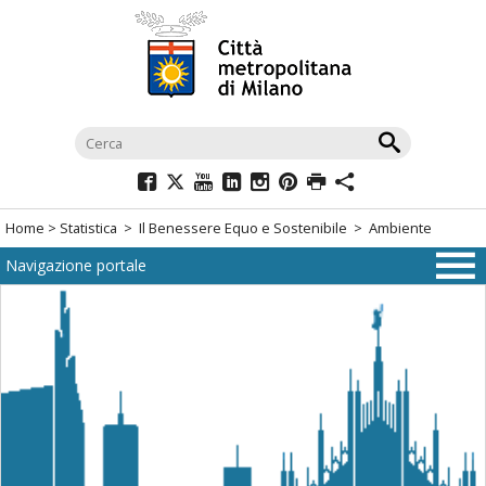
Salta
al
menù
di
navigazione
principale
Salta
al
Home
>
Statistica
>
Il Benessere Equo e Sostenibile
> Ambiente
menù
Navigazione portale
di
navigazione
interna
Salta
al
contenuto
Salta
all'