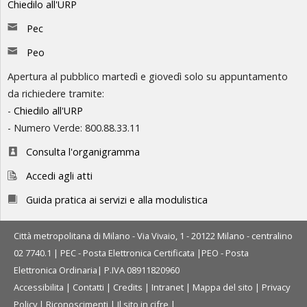
Chiedilo all'URP
Pec
Peo
Apertura al pubblico martedì e giovedì solo su appuntamento
da richiedere tramite:
-
Chiedilo all'URP
- Numero Verde: 800.88.33.11
Consulta l'organigramma
Accedi agli atti
Guida pratica ai servizi e alla modulistica
Città metropolitana di Milano - Via Vivaio, 1 - 20122 Milano - centralino
02 7740.1 |
PEC - Posta Elettronica Certificata
|
PEO - Posta
Elettronica Ordinaria
| P.IVA 08911820960
Accessibilita
|
Contatti
|
Credits
|
Intranet
|
Mappa del sito
|
Privacy
Policy
|
Riconoscimenti
|
Il sito in cifre
|