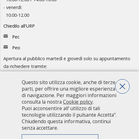
- venerdì:
10.00-12.00
Chiedilo all'URP
Pec
Peo
Apertura al pubblico martedì e giovedì solo su appuntamento
da richiedere tramite:
-
Chiedilo all'URP
- Numero Verde: 800.88.33.11
Questo sito utilizza cookie, anche di terze
parti, per offrire una migliore esperienza
Consulta l'organigramma
di navigazione. Per maggiori informazioni
consulta la nostra
Cookie policy
.
Accedi agli atti
Puoi acconsentire all' utilizzo di tali
Guida pratica ai servizi e alla modulistica
tecnologie utilizzando il pulsante Accetta".
Chiudendo questa informativa, continui
senza accettare.
Città metropolitana di Milano - Via Vivaio, 1 - 20122 Milano - centralino
02 7740.1 |
PEC - Posta Elettronica Certificata
|
PEO - Posta