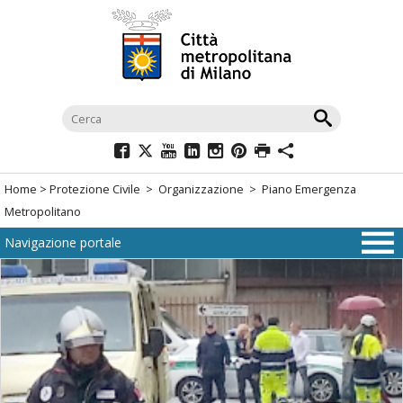
Salta
al
menù
di
navigazione
principale
Salta
al
Home
>
Protezione Civile
>
Organizzazione
> Piano Emergenza
menù
Metropolitano
di
Navigazione portale
navigazione
interna
Salta
al
contenuto
Salta
all'