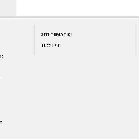
SITI TEMATICI
Tutti i siti
na
e
MM