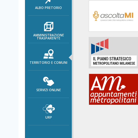
area
ALBO PRETORIO
banner
Salta
al
footer
AMMINISTRAZIONE
TRASPARENTE
TERRITORIO E COMUNI
SERVIZI ONLINE
URP