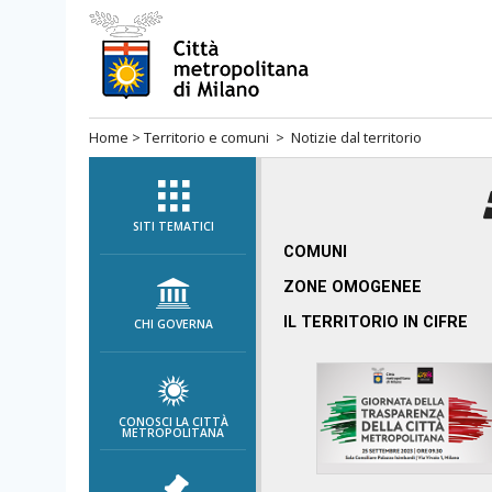
Salta
al
menù
di
Home
>
Territorio e comuni
> Notizie dal territorio
navigazione
principale
Salta
al
SITI TEMATICI
menù
COMUNI
di
ZONE OMOGENEE
navigazione
IL TERRITORIO IN CIFRE
CHI GOVERNA
interna
Salta
al
contenuto
CONOSCI LA CITTÀ
METROPOLITANA
Salta
all'