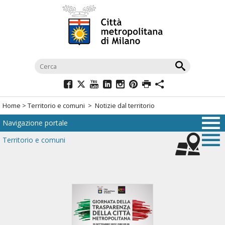
Salta
al
menù
di
navigazione
principale
Salta
al
Home
>
Territorio e comuni
> Notizie dal territorio
menù
Navigazione portale
di
navigazione
Territorio e comuni
interna
Salta
al
contenuto
Salta
all'