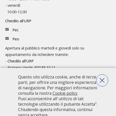
- venerdì:
10.00-12.00
Chiedilo all'URP
Pec
Peo
Apertura al pubblico martedì e giovedì solo su
appuntamento da richiedere tramite:
-
Chiedilo all'URP
- Numero Verde: 800.88.33.11
Questo sito utilizza cookie, anche di terze
Consulta l'organigramma
parti, per offrire una migliore esperienza
Accedi agli atti
di navigazione. Per maggiori informazioni
consulta la nostra
Cookie policy
.
Guida pratica ai servizi e alla modulistica
Puoi acconsentire all' utilizzo di tali
tecnologie utilizzando il pulsante Accetta".
Chiudendo questa informativa, continui
Città metropolitana di Milano - Via Vivaio, 1 - 20122 Milano - centralino
senza accettare.