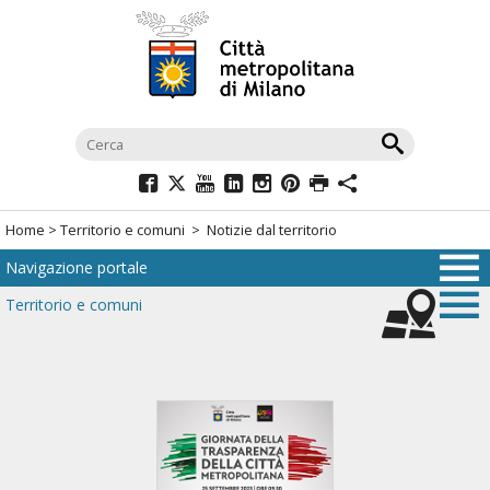
Salta
al
menù
di
navigazione
principale
Salta
al
Home
>
Territorio e comuni
> Notizie dal territorio
menù
Navigazione portale
di
navigazione
Territorio e comuni
interna
Salta
al
contenuto
Salta
all'