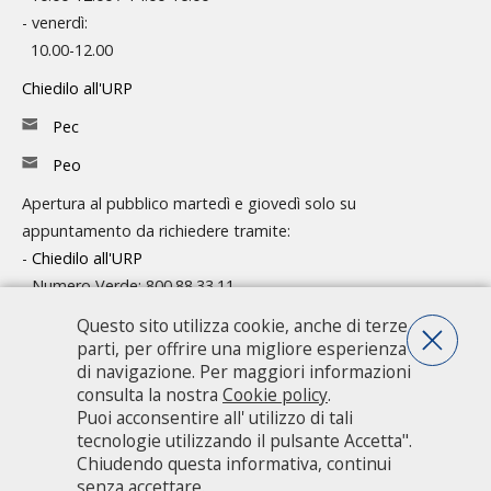
- venerdì:
10.00-12.00
Chiedilo all'URP
Pec
Peo
Apertura al pubblico martedì e giovedì solo su
appuntamento da richiedere tramite:
-
Chiedilo all'URP
- Numero Verde: 800.88.33.11
Questo sito utilizza cookie, anche di terze
Consulta l'organigramma
parti, per offrire una migliore esperienza
Accedi agli atti
di navigazione. Per maggiori informazioni
consulta la nostra
Cookie policy
.
Guida pratica ai servizi e alla modulistica
Puoi acconsentire all' utilizzo di tali
tecnologie utilizzando il pulsante Accetta".
Chiudendo questa informativa, continui
Città metropolitana di Milano - Via Vivaio, 1 - 20122 Milano - centralino
senza accettare.