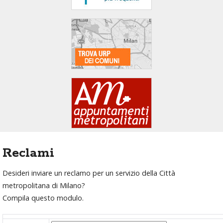
area
banner
Salta
al
footer
Reclami
Desideri inviare un reclamo per un servizio della Città
metropolitana di Milano?
Compila questo modulo.