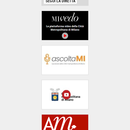
area
banner
Salta
al
footer