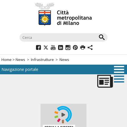
Salta
al
menù
di
navigazione
principale
Salta
al
Home
>
News
>
Infrastrutture
> News
menù
Navigazione portale
di
navigazione
interna
Salta
al
contenuto
Salta
all'