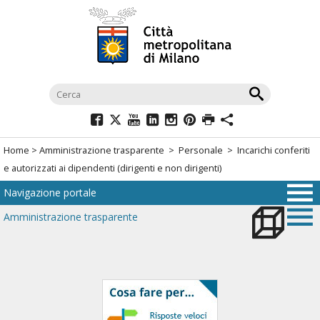
Salta
al
menù
di
navigazione
principale
Salta
al
Home
>
Amministrazione trasparente
>
Personale
> Incarichi conferiti
menù
e autorizzati ai dipendenti (dirigenti e non dirigenti)
di
Navigazione portale
navigazione
interna
Amministrazione trasparente
Salta
al
contenuto
Salta
all'