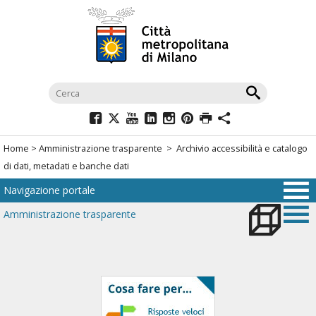
Salta
al
menù
di
navigazione
principale
Salta
al
Home
>
Amministrazione trasparente
> Archivio accessibilità e catalogo
menù
di dati, metadati e banche dati
di
Navigazione portale
navigazione
interna
Amministrazione trasparente
Salta
al
contenuto
Salta
all'