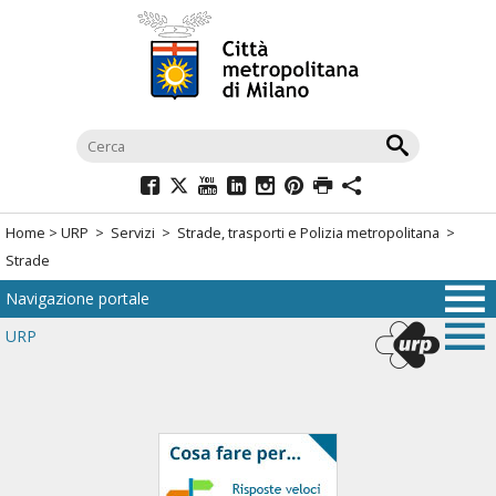
Salta
al
menù
di
navigazione
principale
Salta
al
Home
>
URP
>
Servizi
>
Strade, trasporti e Polizia metropolitana
>
menù
Strade
di
Navigazione portale
navigazione
interna
URP
Salta
al
contenuto
Salta
all'