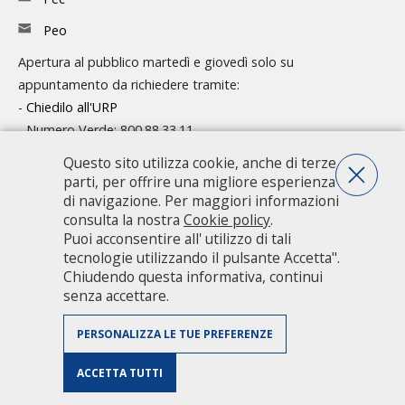
Peo
Apertura al pubblico martedì e giovedì solo su
appuntamento da richiedere tramite:
-
Chiedilo all'URP
- Numero Verde: 800.88.33.11
Questo sito utilizza cookie, anche di terze
Consulta l'organigramma
parti, per offrire una migliore esperienza
Accedi agli atti
di navigazione. Per maggiori informazioni
consulta la nostra
Cookie policy
.
Guida pratica ai servizi e alla modulistica
Puoi acconsentire all' utilizzo di tali
tecnologie utilizzando il pulsante Accetta".
Chiudendo questa informativa, continui
Città metropolitana di Milano - Via Vivaio, 1 - 20122 Milano - centralino
senza accettare.
02 7740.1 |
PEC - Posta Elettronica Certificata
|
PEO - Posta
Elettronica Ordinaria
| P.IVA 08911820960
PERSONALIZZA LE TUE PREFERENZE
Accessibilità
|
Dichiarazione di accessibilità
|
Obiettivi di accessibilità
|
Valuta il sito
|
Privacy Policy
|
Riconoscimenti
|
Credits
|
Mappa
ACCETTA TUTTI
sito
|
Area riservata personale CMM
|
Intranet
|