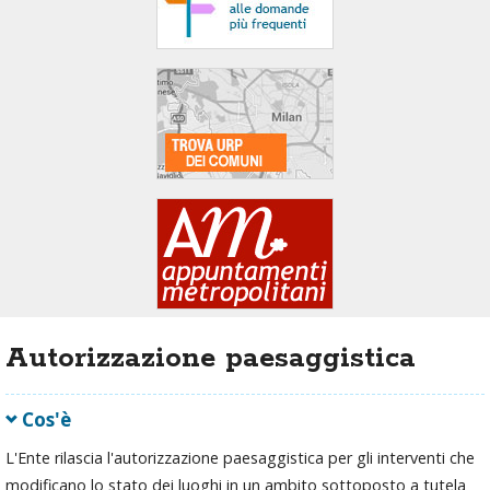
area
banner
Salta
al
footer
Autorizzazione paesaggistica
Cos'è
L'Ente rilascia l'autorizzazione paesaggistica per gli interventi che
modificano lo stato dei luoghi in un ambito sottoposto a tutela