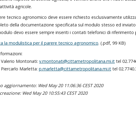
attività agricole.
rere tecnico agronomico deve essere richiesto esclusivamente utiliz
eto della documentazione specificata sul modulo stesso ed inviat
odulo devo essere sempre inseriti i contati telefonici di riferimento 
ca la modulistica per il parere tecnico agronomico
. (.pdf, 99 KB)
nformazioni:
 Valerio Montonati:
v.montonati
@cittametropolitana.mi.it
tel 02.774
 Piercarlo Marletta:
p
.marletta@cittametropolitana.mi.it
tel 02.7740
mo aggiornamento: Wed May 20 11:06:36 CEST 2020
creazione: Wed May 20 10:55:43 CEST 2020