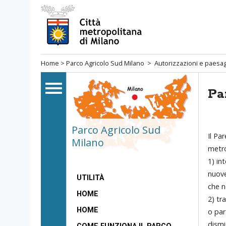
Salta
al
menù
di
Home
>
Parco Agricolo Sud Milano
>
Autorizzazioni e paesa
navigazione
principale
Salta
Pa
al
menù
di
Parco Agricolo Sud
Il Pa
navigazione
Milano
metro
interna
1) in
Salta
nuove
al
UTILITÀ
che n
contenuto
HOME
2) tr
Salta
HOME
o par
all'
dismi