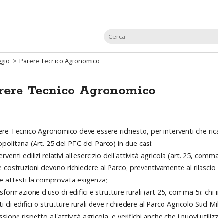
ggio
> Parere Tecnico Agronomico
rere Tecnico Agronomico
rere Tecnico Agronomico deve essere richiesto, per interventi che ricada
politana (Art. 25 del PTC del Parco) in due casi:
terventi edilizi relativi all'esercizio dell'attività agricola (art. 25, co
 costruzioni devono richiedere al Parco, preventivamente al rilascio
e attesti la comprovata esigenza;
asformazione d'uso di edifici e strutture rurali (art 25, comma 5): chi
ti di edifici o strutture rurali deve richiedere al Parco Agricolo Sud M
ssione rispetto all'attività agricola, e verifichi anche che i nuovi ut