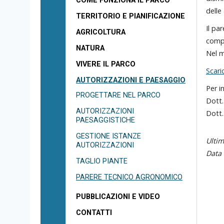
COME FUNZIONA IL PARCO
area
delle 
banner
TERRITORIO E PIANIFICAZIONE
Salta
Il pa
AGRICOLTURA
al
compl
NATURA
footer
Nel m
VIVERE IL PARCO
Scari
AUTORIZZAZIONI E PAESAGGIO
Per i
PROGETTARE NEL PARCO
Dott.
AUTORIZZAZIONI
Dott.
PAESAGGISTICHE
GESTIONE ISTANZE
Ulti
AUTORIZZAZIONI
Data 
TAGLIO PIANTE
PARERE TECNICO AGRONOMICO
PUBBLICAZIONI E VIDEO
CONTATTI