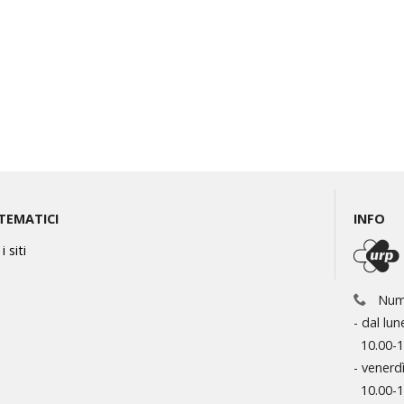
 TEMATICI
INFO
i siti
Nume
- dal lun
10.00-12
- venerdì
10.00-1