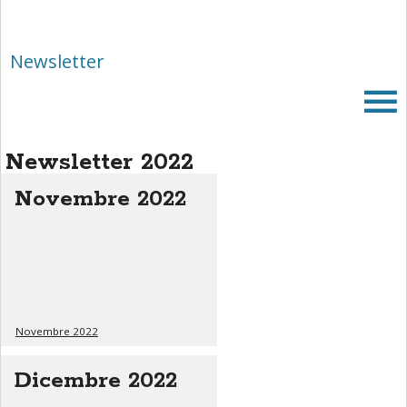
area
banner
Salta
Newsletter
al
footer
Newsletter 2022
Novembre 2022
Novembre 2022
Dicembre 2022