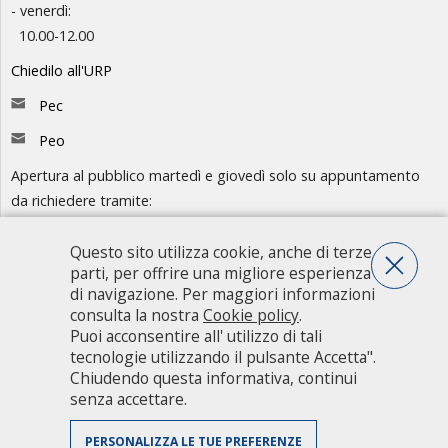
- venerdì:
10.00-12.00
Chiedilo all'URP
Pec
Peo
Apertura al pubblico martedì e giovedì solo su appuntamento
da richiedere tramite:
-
Chiedilo all'URP
- Numero Verde: 800.88.33.11
Questo sito utilizza cookie, anche di terze
parti, per offrire una migliore esperienza
Consulta l'organigramma
di navigazione. Per maggiori informazioni
consulta la nostra
Cookie policy
.
Accedi agli atti
Puoi acconsentire all' utilizzo di tali
Guida pratica ai servizi e alla modulistica
tecnologie utilizzando il pulsante Accetta".
Chiudendo questa informativa, continui
senza accettare.
Città metropolitana di Milano - Via Vivaio, 1 - 20122 Milano - centralino
02 7740.1 |
PEC - Posta Elettronica Certificata
|
PEO - Posta
PERSONALIZZA LE TUE PREFERENZE