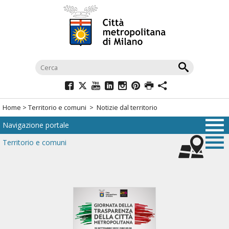
Salta
al
menù
di
navigazione
principale
Salta
al
Home
>
Territorio e comuni
> Notizie dal territorio
menù
Navigazione portale
di
navigazione
Territorio e comuni
interna
Salta
al
contenuto
Salta
all'