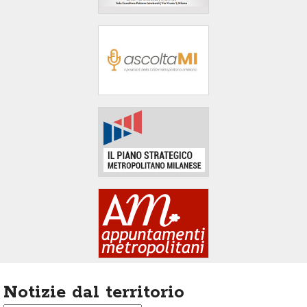
area
banner
Salta
al
footer
Notizie dal territorio