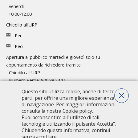
- venerdì:
10.00-12.00
Chiedilo all'URP
Pec
Peo
Apertura al pubblico martedì e giovedì solo su
appuntamento da richiedere tramite:
-
Chiedilo all'URP
- Numero Verde: 800.88.33.11
Consulta l'organigramma
Questo sito utilizza cookie, anche di terze
parti, per offrire una migliore esperienza
Accedi agli atti
di navigazione. Per maggiori informazioni
consulta la nostra
Cookie policy
.
Guida pratica ai servizi e alla modulistica
Puoi acconsentire all' utilizzo di tali
tecnologie utilizzando il pulsante Accetta".
Chiudendo questa informativa, continui
Città metropolitana di Milano - Via Vivaio, 1 - 20122 Milano - centralino
senza accettare.