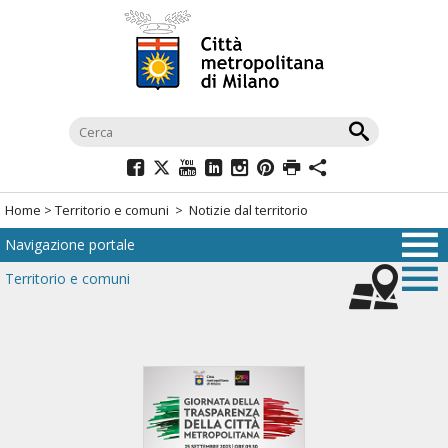
Salta
al
menù
di
navigazione
principale
Salta
al
Home
>
Territorio e comuni
> Notizie dal territorio
menù
Navigazione portale
di
navigazione
Territorio e comuni
interna
Salta
al
contenuto
Salta
all'