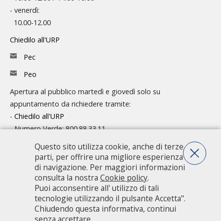
- venerdì:
10.00-12.00
Chiedilo all'URP
Pec
Peo
Apertura al pubblico martedì e giovedì solo su
appuntamento da richiedere tramite:
-
Chiedilo all'URP
- Numero Verde: 800.88.33.11
Questo sito utilizza cookie, anche di terze
Consulta l'organigramma
parti, per offrire una migliore esperienza
Accedi agli atti
di navigazione. Per maggiori informazioni
consulta la nostra
Cookie policy
.
Guida pratica ai servizi e alla modulistica
Puoi acconsentire all' utilizzo di tali
tecnologie utilizzando il pulsante Accetta".
Chiudendo questa informativa, continui
Città metropolitana di Milano - Via Vivaio, 1 - 20122 Milano - centralino
senza accettare.