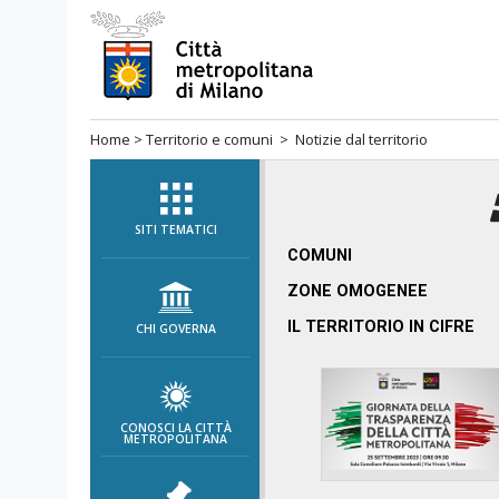
Salta
al
menù
di
Home
>
Territorio e comuni
> Notizie dal territorio
navigazione
principale
Salta
al
SITI TEMATICI
menù
COMUNI
di
ZONE OMOGENEE
navigazione
IL TERRITORIO IN CIFRE
CHI GOVERNA
interna
Salta
al
contenuto
CONOSCI LA CITTÀ
METROPOLITANA
Salta
all'