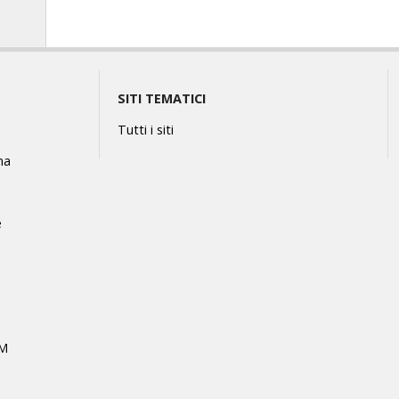
SITI TEMATICI
Tutti i siti
na
e
MM