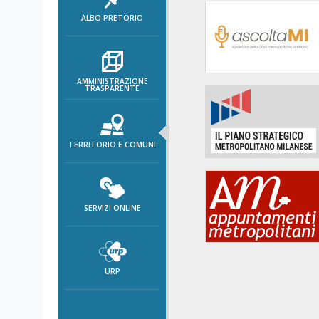
area
ALBO PRETORIO
banner
Salta
al
footer
AMMINISTRAZIONE
TRASPARENTE
TERRITORIO E COMUNI
SERVIZI ONLINE
URP