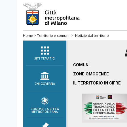
Salta
al
menù
di
Home
>
Territorio e comuni
> Notizie dal territorio
navigazione
principale
Salta
al
SITI TEMATICI
menù
COMUNI
di
ZONE OMOGENEE
navigazione
IL TERRITORIO IN CIFRE
CHI GOVERNA
interna
Salta
al
contenuto
CONOSCI LA CITTÀ
METROPOLITANA
Salta
all'