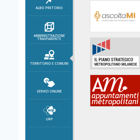
area
ALBO PRETORIO
banner
Salta
al
footer
AMMINISTRAZIONE
TRASPARENTE
TERRITORIO E COMUNI
SERVIZI ONLINE
URP