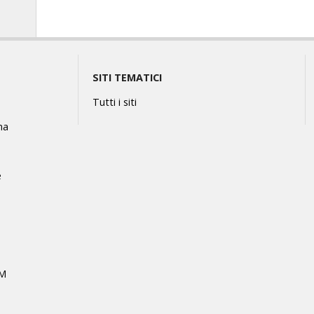
SITI TEMATICI
Tutti i siti
na
e
MM