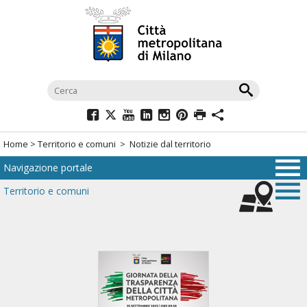
Salta
al
menù
di
navigazione
principale
Salta
al
Home
>
Territorio e comuni
> Notizie dal territorio
menù
Navigazione portale
di
navigazione
Territorio e comuni
interna
Salta
al
contenuto
Salta
all'