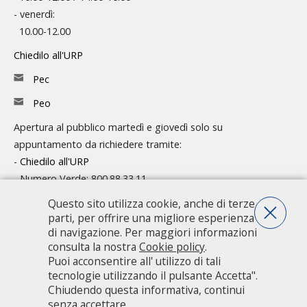
- venerdì:
10.00-12.00
Chiedilo all'URP
Pec
Peo
Apertura al pubblico martedì e giovedì solo su
appuntamento da richiedere tramite:
-
Chiedilo all'URP
- Numero Verde: 800.88.33.11
Questo sito utilizza cookie, anche di terze
Consulta l'organigramma
parti, per offrire una migliore esperienza
Accedi agli atti
di navigazione. Per maggiori informazioni
consulta la nostra
Cookie policy
.
Guida pratica ai servizi e alla modulistica
Puoi acconsentire all' utilizzo di tali
tecnologie utilizzando il pulsante Accetta".
Chiudendo questa informativa, continui
Città metropolitana di Milano - Via Vivaio, 1 - 20122 Milano - centralino
senza accettare.