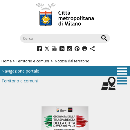
Salta
al
menù
di
navigazione
principale
Salta
al
Home
>
Territorio e comuni
> Notizie dal territorio
menù
Navigazione portale
di
navigazione
Territorio e comuni
interna
Salta
al
contenuto
Salta
all'