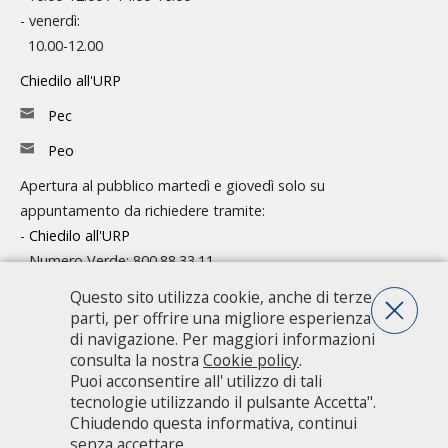
- venerdì:
10.00-12.00
Chiedilo all'URP
Pec
Peo
Apertura al pubblico martedì e giovedì solo su
appuntamento da richiedere tramite:
-
Chiedilo all'URP
- Numero Verde: 800.88.33.11
Questo sito utilizza cookie, anche di terze
Consulta l'organigramma
parti, per offrire una migliore esperienza
Accedi agli atti
di navigazione. Per maggiori informazioni
consulta la nostra
Cookie policy
.
Guida pratica ai servizi e alla modulistica
Puoi acconsentire all' utilizzo di tali
tecnologie utilizzando il pulsante Accetta".
Chiudendo questa informativa, continui
Città metropolitana di Milano - Via Vivaio, 1 - 20122 Milano - centralino
senza accettare.