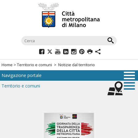
Salta
al
menù
di
navigazione
principale
Salta
al
Home
>
Territorio e comuni
> Notizie dal territorio
menù
Navigazione portale
di
navigazione
Territorio e comuni
interna
Salta
al
contenuto
Salta
all'