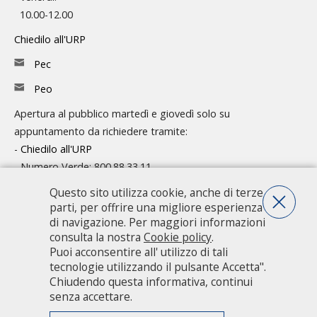
10.00-12.00
Chiedilo all'URP
Pec
Peo
Apertura al pubblico martedì e giovedì solo su
appuntamento da richiedere tramite:
-
Chiedilo all'URP
- Numero Verde: 800.88.33.11
Questo sito utilizza cookie, anche di terze
Consulta l'organigramma
parti, per offrire una migliore esperienza
Accedi agli atti
di navigazione. Per maggiori informazioni
consulta la nostra
Cookie policy
.
Guida pratica ai servizi e alla modulistica
Puoi acconsentire all' utilizzo di tali
tecnologie utilizzando il pulsante Accetta".
Chiudendo questa informativa, continui
Città metropolitana di Milano - Via Vivaio, 1 - 20122 Milano - centralino
senza accettare.
02 7740.1 |
PEC - Posta Elettronica Certificata
|
PEO - Posta