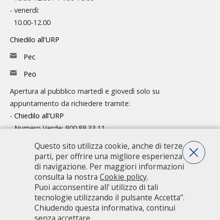
- venerdì:
10.00-12.00
Chiedilo all'URP
Pec
Peo
Apertura al pubblico martedì e giovedì solo su
appuntamento da richiedere tramite:
-
Chiedilo all'URP
- Numero Verde: 800.88.33.11
Questo sito utilizza cookie, anche di terze
Consulta l'organigramma
parti, per offrire una migliore esperienza
Accedi agli atti
di navigazione. Per maggiori informazioni
consulta la nostra
Cookie policy
.
Guida pratica ai servizi e alla modulistica
Puoi acconsentire all' utilizzo di tali
tecnologie utilizzando il pulsante Accetta".
Chiudendo questa informativa, continui
Città metropolitana di Milano - Via Vivaio, 1 - 20122 Milano - centralino
senza accettare.