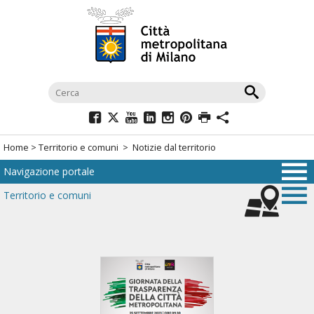
Salta
al
menù
di
navigazione
principale
Salta
al
Home
>
Territorio e comuni
> Notizie dal territorio
menù
Navigazione portale
di
navigazione
Territorio e comuni
interna
Salta
al
contenuto
Salta
all'