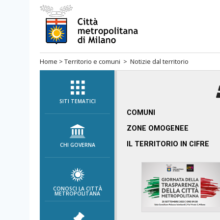
Salta
al
menù
di
Home
>
Territorio e comuni
> Notizie dal territorio
navigazione
principale
Salta
al
SITI TEMATICI
menù
COMUNI
di
ZONE OMOGENEE
navigazione
IL TERRITORIO IN CIFRE
CHI GOVERNA
interna
Salta
al
contenuto
CONOSCI LA CITTÀ
METROPOLITANA
Salta
all'