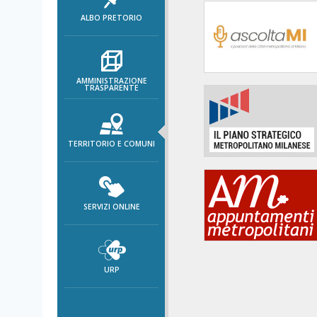
area
ALBO PRETORIO
banner
Salta
al
footer
AMMINISTRAZIONE
TRASPARENTE
TERRITORIO E COMUNI
SERVIZI ONLINE
URP