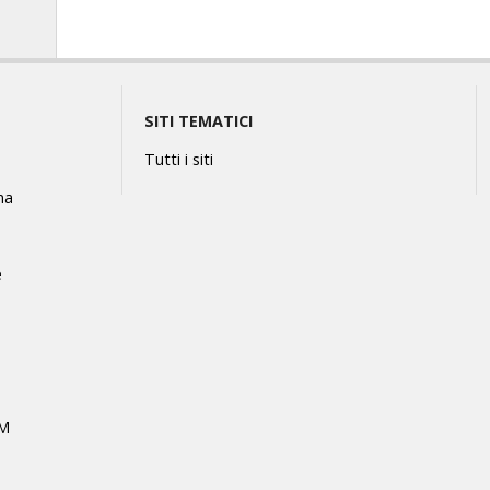
SITI TEMATICI
Tutti i siti
na
e
MM