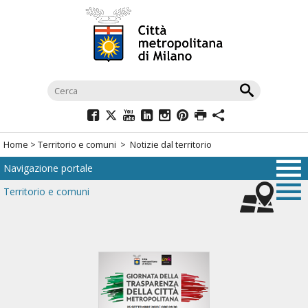
Salta
al
menù
di
navigazione
principale
Salta
al
Home
>
Territorio e comuni
> Notizie dal territorio
menù
Navigazione portale
di
navigazione
Territorio e comuni
interna
Salta
al
contenuto
Salta
all'