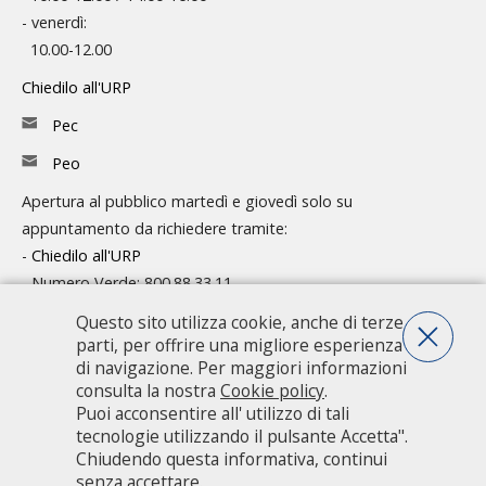
- venerdì:
10.00-12.00
Chiedilo all'URP
Pec
Peo
Apertura al pubblico martedì e giovedì solo su
appuntamento da richiedere tramite:
-
Chiedilo all'URP
- Numero Verde: 800.88.33.11
Questo sito utilizza cookie, anche di terze
Consulta l'organigramma
parti, per offrire una migliore esperienza
Accedi agli atti
di navigazione. Per maggiori informazioni
consulta la nostra
Cookie policy
.
Guida pratica ai servizi e alla modulistica
Puoi acconsentire all' utilizzo di tali
tecnologie utilizzando il pulsante Accetta".
Chiudendo questa informativa, continui
Città metropolitana di Milano - Via Vivaio, 1 - 20122 Milano - centralino
senza accettare.