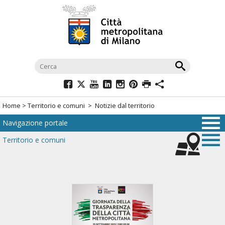
Salta
al
menù
di
navigazione
principale
Salta
al
Home
>
Territorio e comuni
> Notizie dal territorio
menù
Navigazione portale
di
navigazione
Territorio e comuni
interna
Salta
al
contenuto
Salta
all'