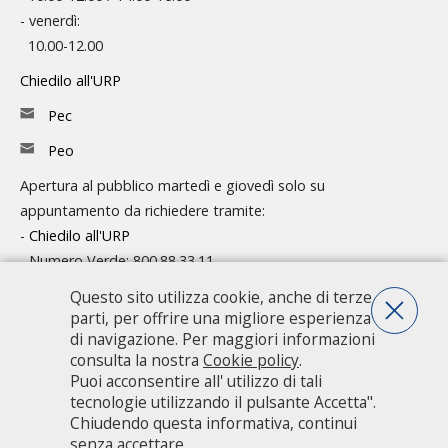
- venerdì:
10.00-12.00
Chiedilo all'URP
Pec
Peo
Apertura al pubblico martedì e giovedì solo su
appuntamento da richiedere tramite:
-
Chiedilo all'URP
- Numero Verde: 800.88.33.11
Questo sito utilizza cookie, anche di terze
Consulta l'organigramma
parti, per offrire una migliore esperienza
Accedi agli atti
di navigazione. Per maggiori informazioni
consulta la nostra
Cookie policy
.
Guida pratica ai servizi e alla modulistica
Puoi acconsentire all' utilizzo di tali
tecnologie utilizzando il pulsante Accetta".
Chiudendo questa informativa, continui
Città metropolitana di Milano - Via Vivaio, 1 - 20122 Milano - centralino
senza accettare.