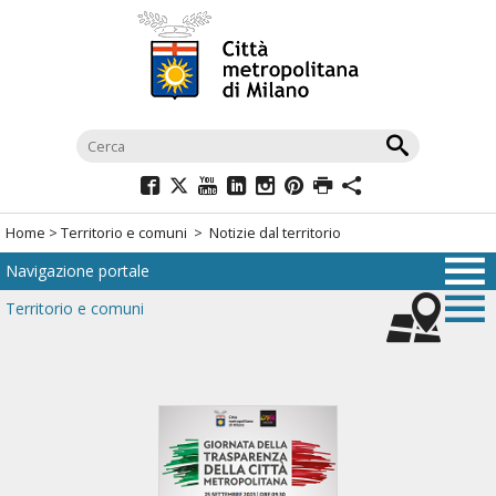
Salta
al
menù
di
navigazione
principale
Salta
al
Home
>
Territorio e comuni
> Notizie dal territorio
menù
Navigazione portale
di
navigazione
Territorio e comuni
interna
Salta
al
contenuto
Salta
all'