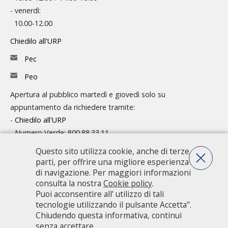
- venerdì:
10.00-12.00
Chiedilo all'URP
Pec
Peo
Apertura al pubblico martedì e giovedì solo su
appuntamento da richiedere tramite:
-
Chiedilo all'URP
- Numero Verde: 800.88.33.11
Questo sito utilizza cookie, anche di terze
Consulta l'organigramma
parti, per offrire una migliore esperienza
Accedi agli atti
di navigazione. Per maggiori informazioni
consulta la nostra
Cookie policy
.
Guida pratica ai servizi e alla modulistica
Puoi acconsentire all' utilizzo di tali
tecnologie utilizzando il pulsante Accetta".
Chiudendo questa informativa, continui
Città metropolitana di Milano - Via Vivaio, 1 - 20122 Milano - centralino
senza accettare.