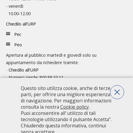
- venerdì:
10.00-12.00
Chiedilo all'URP
Pec
Peo
Apertura al pubblico martedì e giovedì solo su
appuntamento da richiedere tramite:
-
Chiedilo all'URP
- Numero Verde: 800.88.33.11
Questo sito utilizza cookie, anche di terze
Consulta l'organigramma
parti, per offrire una migliore esperienza
Accedi agli atti
di navigazione. Per maggiori informazioni
consulta la nostra
Cookie policy
.
Guida pratica ai servizi e alla modulistica
Puoi acconsentire all' utilizzo di tali
tecnologie utilizzando il pulsante Accetta".
Chiudendo questa informativa, continui
Città metropolitana di Milano - Via Vivaio, 1 - 20122 Milano - centralino
senza accettare.