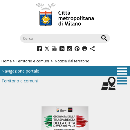
Salta
al
menù
di
navigazione
principale
Salta
al
Home
>
Territorio e comuni
> Notizie dal territorio
menù
Navigazione portale
di
navigazione
Territorio e comuni
interna
Salta
al
contenuto
Salta
all'