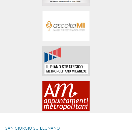
area
banner
Salta
al
footer
SAN GIORGIO SU LEGNANO