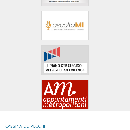
area
banner
Salta
al
footer
CASSINA DE’ PECCHI