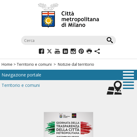
Salta
al
menù
di
navigazione
principale
Salta
al
Home
>
Territorio e comuni
> Notizie dal territorio
menù
Navigazione portale
di
navigazione
Territorio e comuni
interna
Salta
al
contenuto
Salta
all'