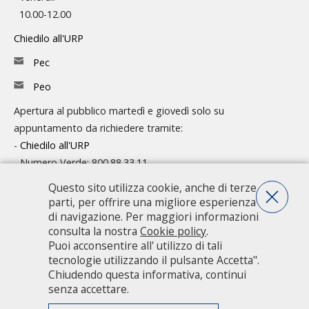
10.00-12.00
Chiedilo all'URP
Pec
Peo
Apertura al pubblico martedì e giovedì solo su
appuntamento da richiedere tramite:
-
Chiedilo all'URP
- Numero Verde: 800.88.33.11
Questo sito utilizza cookie, anche di terze
Consulta l'organigramma
parti, per offrire una migliore esperienza
Accedi agli atti
di navigazione. Per maggiori informazioni
consulta la nostra
Cookie policy
.
Guida pratica ai servizi e alla modulistica
Puoi acconsentire all' utilizzo di tali
tecnologie utilizzando il pulsante Accetta".
Chiudendo questa informativa, continui
Città metropolitana di Milano - Via Vivaio, 1 - 20122 Milano - centralino
senza accettare.
02 7740.1 |
PEC - Posta Elettronica Certificata
|
PEO - Posta