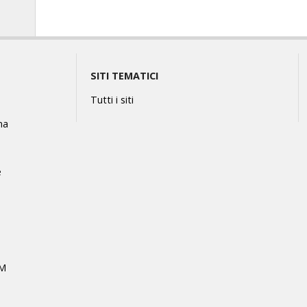
SITI TEMATICI
Tutti i siti
na
e
MM