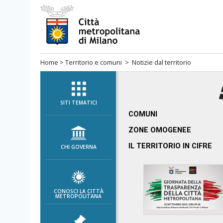
Salta
al
menù
di
Home
>
Territorio e comuni
> Notizie dal territorio
navigazione
principale
Salta
al
SITI TEMATICI
menù
COMUNI
di
ZONE OMOGENEE
navigazione
IL TERRITORIO IN CIFRE
CHI GOVERNA
interna
Salta
al
contenuto
CONOSCI LA CITTÀ
METROPOLITANA
Salta
all'