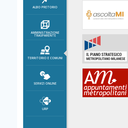
area
ALBO PRETORIO
banner
Salta
al
footer
AMMINISTRAZIONE
TRASPARENTE
TERRITORIO E COMUNI
SERVIZI ONLINE
URP