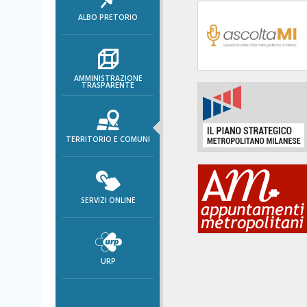
area
ALBO PRETORIO
banner
Salta
al
footer
AMMINISTRAZIONE
TRASPARENTE
TERRITORIO E COMUNI
SERVIZI ONLINE
URP