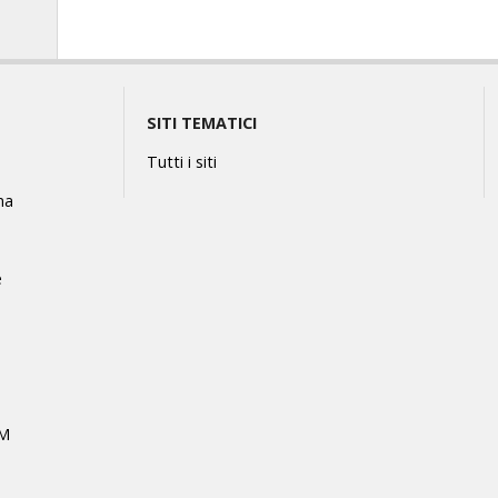
SITI TEMATICI
Tutti i siti
na
e
MM