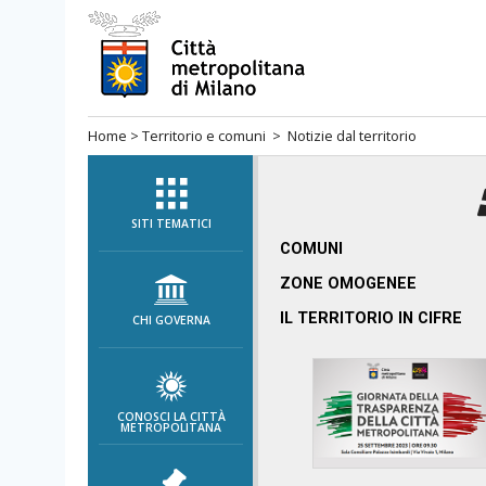
Salta
al
menù
di
Home
>
Territorio e comuni
> Notizie dal territorio
navigazione
principale
Salta
al
SITI TEMATICI
menù
COMUNI
di
ZONE OMOGENEE
navigazione
IL TERRITORIO IN CIFRE
CHI GOVERNA
interna
Salta
al
contenuto
CONOSCI LA CITTÀ
METROPOLITANA
Salta
all'