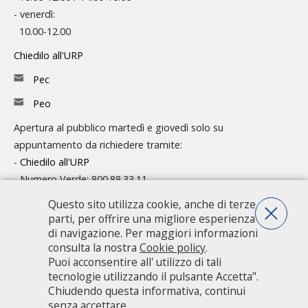
- venerdì:
10.00-12.00
Chiedilo all'URP
Pec
Peo
Apertura al pubblico martedì e giovedì solo su
appuntamento da richiedere tramite:
-
Chiedilo all'URP
- Numero Verde: 800.88.33.11
Questo sito utilizza cookie, anche di terze
Consulta l'organigramma
parti, per offrire una migliore esperienza
Accedi agli atti
di navigazione. Per maggiori informazioni
consulta la nostra
Cookie policy
.
Guida pratica ai servizi e alla modulistica
Puoi acconsentire all' utilizzo di tali
tecnologie utilizzando il pulsante Accetta".
Chiudendo questa informativa, continui
Città metropolitana di Milano - Via Vivaio, 1 - 20122 Milano - centralino
senza accettare.