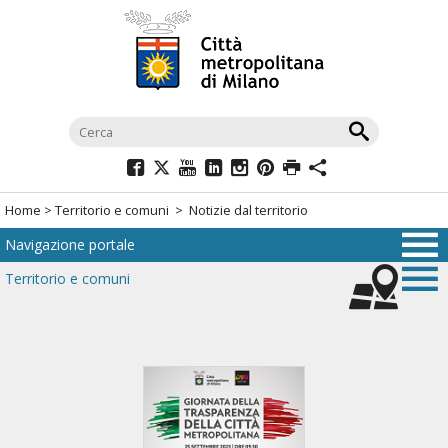
Salta
al
menù
di
navigazione
principale
Salta
al
Home
>
Territorio e comuni
> Notizie dal territorio
menù
Navigazione portale
di
navigazione
Territorio e comuni
interna
Salta
al
contenuto
Salta
all'