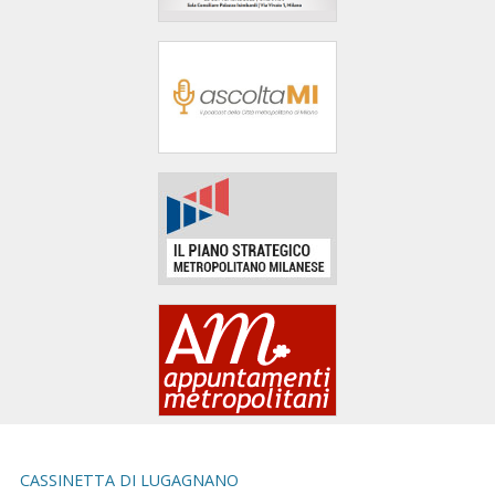
area
banner
Salta
al
footer
CASSINETTA DI LUGAGNANO