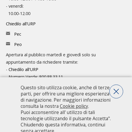
- venerdì:
10.00-12.00
Chiedilo all'URP
Pec
Peo
Apertura al pubblico martedì e giovedì solo su
appuntamento da richiedere tramite:
-
Chiedilo all'URP
- Numero Verde: 800.88.33.11
Questo sito utilizza cookie, anche di terze
Consulta l'organigramma
parti, per offrire una migliore esperienza
Accedi agli atti
di navigazione. Per maggiori informazioni
consulta la nostra
Cookie policy
.
Guida pratica ai servizi e alla modulistica
Puoi acconsentire all' utilizzo di tali
tecnologie utilizzando il pulsante Accetta".
Chiudendo questa informativa, continui
Città metropolitana di Milano - Via Vivaio, 1 - 20122 Milano - centralino
senza accettare.