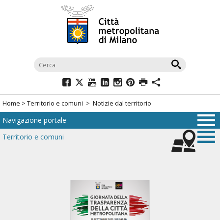
Salta
al
menù
di
navigazione
principale
Salta
al
Home
>
Territorio e comuni
> Notizie dal territorio
menù
Navigazione portale
di
navigazione
Territorio e comuni
interna
Salta
al
contenuto
Salta
all'