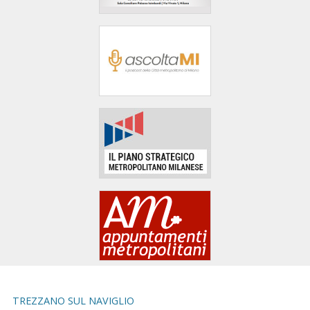
area
banner
Salta
al
footer
TREZZANO SUL NAVIGLIO