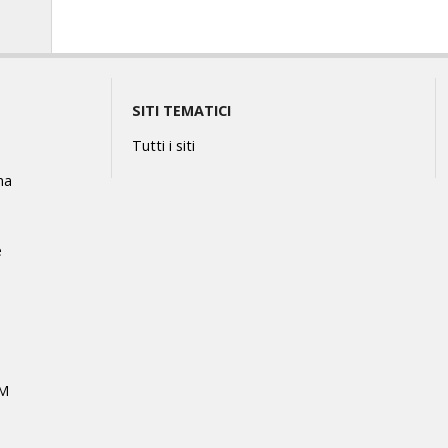
SITI TEMATICI
Tutti i siti
na
e
MM