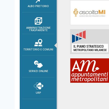
area
ALBO PRETORIO
banner
Salta
al
footer
AMMINISTRAZIONE
TRASPARENTE
TERRITORIO E COMUNI
SERVIZI ONLINE
URP