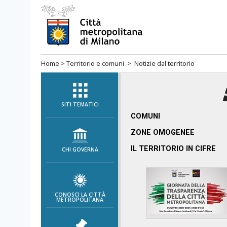
Salta
al
menù
di
Home
>
Territorio e comuni
> Notizie dal territorio
navigazione
principale
Salta
al
SITI TEMATICI
menù
COMUNI
di
ZONE OMOGENEE
navigazione
IL TERRITORIO IN CIFRE
CHI GOVERNA
interna
Salta
al
contenuto
CONOSCI LA CITTÀ
METROPOLITANA
Salta
all'